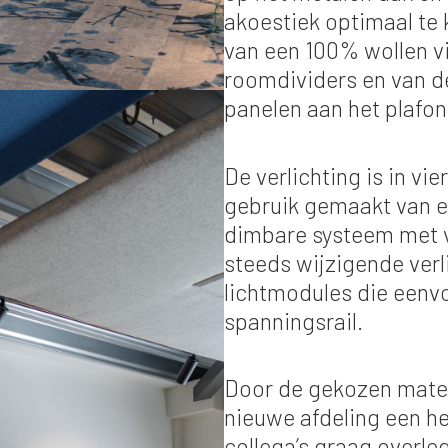
akoestiek optimaal te 
van een 100% wollen vil
roomdividers en van d
panelen aan het plafon
De verlichting is in vi
gebruik gemaakt van ee
dimbare systeem met v
steeds wijzigende verl
lichtmodules die eenv
spanningsrail.
Door de gekozen materi
nieuwe afdeling een h
collega’s graag overle