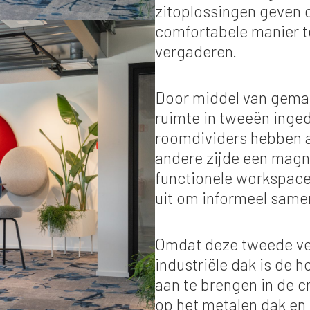
zitoplossingen geven 
comfortabele manier t
vergaderen.
Door middel van gemak
ruimte in tweeën inge
roomdividers hebben a
andere zijde een magn
functionele workspace
uit om informeel samen
Omdat deze tweede ver
industriële dak is de 
aan te brengen in de cr
op het metalen dak en 