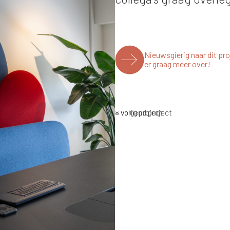
Nieuwsgierig naar dit proj
er graag meer over!
< vorig project
> volgend project